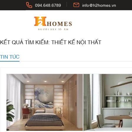
094.648.6789
info@h2homes.vn
KẾT QUẢ TÌM KIẾM: THIẾT KẾ NỘI THẤT
TIN TỨC