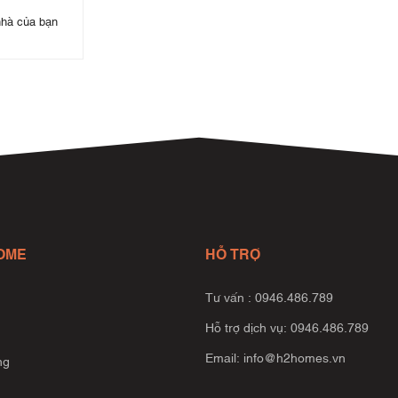
nhà của bạn
OME
HỖ TRỢ
Tư vấn : 0946.486.789
Hỗ trợ dịch vụ: 0946.486.789
Email:
info@h2homes.vn
ng